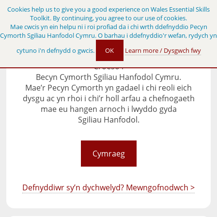
Skip to main content
Cookies help us to give you a good experience on Wales Essential Skills
Toolkit. By continuing, you agree to our use of cookies.
Mae cwcis yn ein helpu ni i roi profiad da i chi wrth ddefnyddio Pecyn
Cymorth Sgiliau Hanfodol Cymru. O barhau i ddefnyddio'r wefan, rydych yn
cytuno i'n defnydd o gwcis.
OK
Learn more / Dysgwch fwy
Croeso i
Becyn Cymorth Sgiliau Hanfodol Cymru.
Mae’r Pecyn Cymorth yn gadael i chi reoli eich
dysgu ac yn rhoi i chi’r holl arfau a chefnogaeth
mae eu hangen arnoch i lwyddo gyda
Sgiliau Hanfodol.
Cymraeg
Defnyddiwr sy’n dychwelyd? Mewngofnodwch >